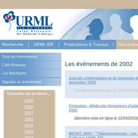
Recherche
|
URML IDF
|
Publications & Travaux
|
Nos évén
Tous les événements
Les événements de 2002
Café Réseaux
Les Machaons
Journée d'information et de formation
Signaler un évenement
novembre 2002
(dernière mise en ligne le
11/03/2010
)
Consultez les archives ...
2009
Formation : Médecins formateurs d'aides
2008
2002
2007
(dernière mise en ligne le
11/03/2010
)
2006
2005
2004
MEDEC 2002 : "Télétransmission : vos 
2003
Collloque URML IDF