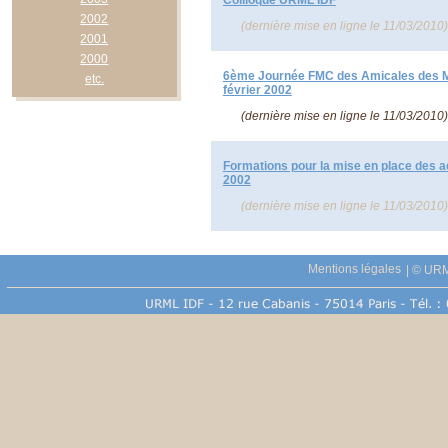
2002
(dernière mise en ligne le
11/03/2010
)
2001
2000
6ème Journée FMC des Amicales des Mé
etc.
février 2002
(dernière mise en ligne le
11/03/2010
)
Formations pour la mise en place des 
2002
(dernière mise en ligne le
11/03/2010
)
Mentions légales
|
© URM