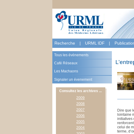
Recherche
|
URML IDF
|
Publicati
Tous les événements
L’entre
Café Réseaux
Les Machaons
Signaler un évenement
Consultez les archives ...
2009
2008
2007
Dire que l
lointaine 
2006
initiative
2005
renforcent
celui de m
2004
terme, d’o
2003