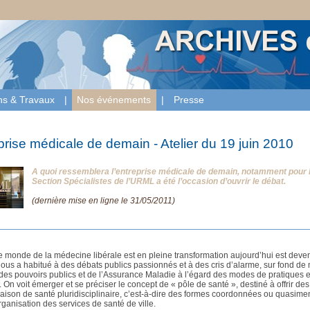
ons & Travaux
|
Nos événements
|
Presse
prise médicale de demain - Atelier du 19 juin 2010
A quoi ressemblera l’entreprise médicale de demain, notamment pour les
Section Spécialistes de l’URML a été l’occasion d’ouvrir le débat.
(dernière mise en ligne le 31/05/2011)
e monde de la médecine libérale est en pleine transformation aujourd’hui est devenu 
nous a habitué à des débats publics passionnés et à des cris d’alarme, sur fond de
s des pouvoirs publics et de l’Assurance Maladie à l’égard des modes de pratiques
. On voit émerger et se préciser le concept de « pôle de santé », destiné à offrir des 
aison de santé pluridisciplinaire, c’est-à-dire des formes coordonnées ou quasimen
rganisation des services de santé de ville.