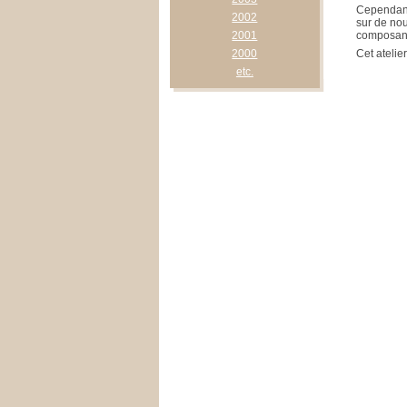
Cependant,
2002
sur de nou
2001
composante
2000
Cet atelie
etc.