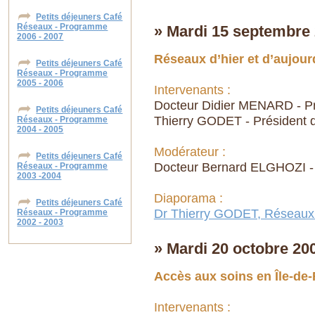
Petits déjeuners Café
Réseaux - Programme
» Mardi 15 septembre
2006 - 2007
Réseaux d’hier et d’aujour
Petits déjeuners Café
Réseaux - Programme
2005 - 2006
Intervenants :
Docteur Didier MENARD - Pré
Petits déjeuners Café
Thierry GODET - Président 
Réseaux - Programme
2004 - 2005
Modérateur :
Petits déjeuners Café
Docteur Bernard ELGHOZI - 
Réseaux - Programme
2003 -2004
Diaporama :
Petits déjeuners Café
Dr Thierry GODET, Réseaux d'
Réseaux - Programme
2002 - 2003
» Mardi 20 octobre 20
Accès aux soins en Île-de
Intervenants :