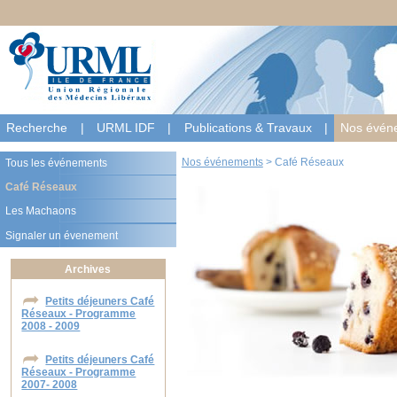
Recherche
|
URML IDF
|
Publications & Travaux
|
Nos évén
Nos événements
>
Café Réseaux
Tous les événements
Café Réseaux
Les Machaons
Signaler un évenement
Archives
Petits déjeuners Café
Réseaux - Programme
2008 - 2009
Petits déjeuners Café
Réseaux - Programme
2007- 2008